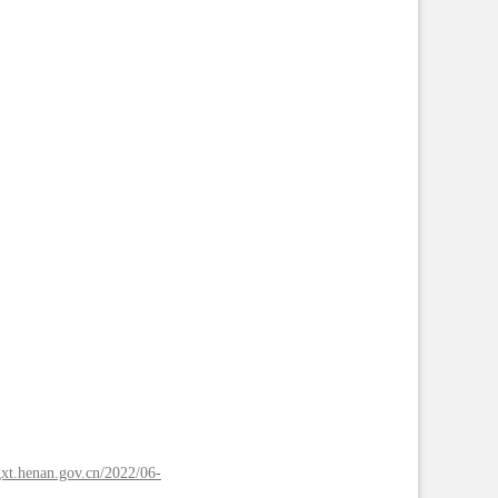
/gxt.henan.gov.cn/2022/06-