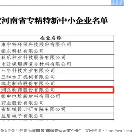
和信息化厅评定为
河南省
“
能碳管理示范企业
”。
官网链接：
https://gxt.he