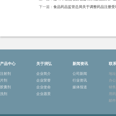
下一篇：
食品药品监管总局关于调整药品注册受
产品中心
关于润弘
新闻资讯
联
注射剂
企业简介
公司新闻
地址
片剂
企业荣誉
行业资讯
办公
胶囊剂
企业使命
媒体报道
销售
洗剂
企业愿景
用药
邮件：