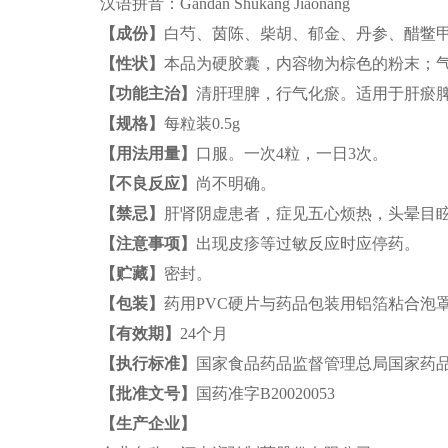
汉语拼音：Gandan Shukang Jiaonang
【成份】
白芍、茵陈、柴胡、郁金、丹参、醋鳖
【性状】
本品为硬胶囊，内容物为棕色的粉末；
【功能主治】
清肝理脾，行气化瘀。适用于肝瘀
【规格】
每粒装0.5g
【用法用量】
口服。一次4粒，一日3次。
【不良反应】
尚不明确。
【禁忌】
肝肾阴虚患者，症见五心烦热，头晕目
【注意事项】
出现皮疹等过敏反应时应停药。
【贮藏】
密封。
【包装】
药用PVC硬片与药品包装用铝箔粘合泡罩包装
【有效期】
24个月
【执行标准】
国家食品药品监督管理总局国家药品标准WS
【批准文号】
国药准字B20020053
【生产企业】